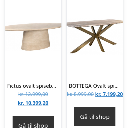
Fictus ovalt spisebord i faux travertin 240 x 120 cm – Beige
BOTTEGA Ovalt spisebord i jern og marmor 180 x 90 cm – Antik messing/Gråbrun marmor
Den
Den
D
kr.
12.999,00
kr.
8.999,00
kr.
7.199,20
oprindelige
Den
oprindelige
ak
kr.
10.399,20
pris
aktuelle
pris
pr
Gå til shop
var:
pris
var:
er
Gå til shop