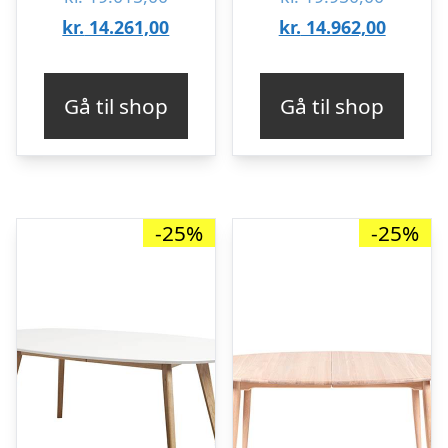
oprindelige
Den
oprinde
Den
kr.
14.261,00
kr.
14.962,00
pris
aktuelle
pris
aktuell
var:
pris
var:
pris
Gå til shop
Gå til shop
kr. 19.015,00.
er:
kr. 19.9
er:
kr. 14.261,00.
kr. 14.9
-25%
-25%