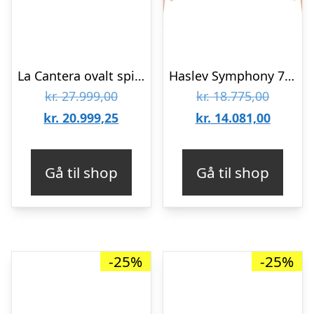
La Cantera ovalt spisebord i travertin 240 x 110 cm – Travertin
Haslev Symphony 76 spisebord – laminat/træstel – 105 x 180 cm.
Den
Den
kr.
27.999,00
kr.
18.775,00
oprindelige
Den
oprinde
Den
kr.
20.999,25
kr.
14.081,00
pris
aktuelle
pris
aktuell
var:
pris
var:
pris
Gå til shop
Gå til shop
kr. 27.999,00.
er:
kr. 18.7
er:
kr. 20.999,25.
kr. 14.0
-25%
-25%