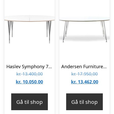
Haslev Symphony 76 spisebord – laminat/splitben – 105 x 180 cm.
Andersen Furniture DK10 spisebord – 110 x 190 cm. – krom – hvid laminat
Den
Den
kr.
13.400,00
kr.
17.950,00
oprindelige
Den
oprinde
Den
kr.
10.050,00
kr.
13.462,00
pris
aktuelle
pris
aktuell
var:
pris
var:
pris
Gå til shop
Gå til shop
kr. 13.400,00.
er:
kr. 17.9
er:
kr. 10.050,00.
kr. 13.4