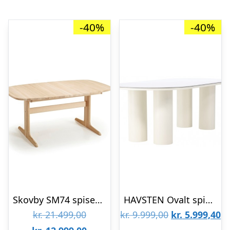
-40%
-40%
Skovby SM74 spisebord
HAVSTEN Ovalt spisebord i mdf H75 x B220 x D110 cm – Beige/Grå
Den
Den
D
kr.
21.499,00
kr.
9.999,00
kr.
5.999,40
oprindelige
Den
oprindelige
ak