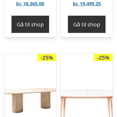
oprindelige
Den
oprinde
Den
kr.
16.365,00
kr.
19.499,25
pris
aktuelle
pris
aktuell
var:
pris
var:
pris
Gå til shop
Gå til shop
kr. 21.820,00.
er:
kr. 25.9
er:
kr. 16.365,00.
kr. 19.4
-25%
-25%