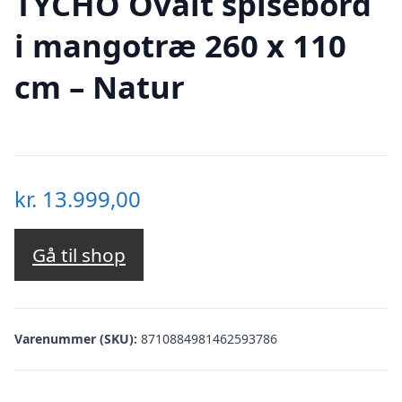
TYCHO Ovalt spisebord
i mangotræ 260 x 110
cm – Natur
kr.
13.999,00
Gå til shop
Varenummer (SKU):
8710884981462593786