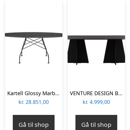
Kartell Glossy Marble oval spisebord
VENTURE DESIGN Bootcut spisebord, oval – sort finér (230×115)
kr.
28.851,00
kr.
4.999,00
Gå til shop
Gå til shop