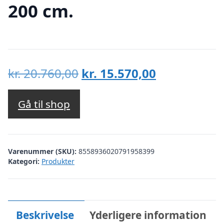
200 cm.
Den
Den
kr.
20.760,00
kr.
15.570,00
oprindelige
aktuelle
pris
pris
Gå til shop
var:
er:
kr. 20.760,00.
kr. 15.570,00
Varenummer (SKU):
8558936020791958399
Kategori:
Produkter
Beskrivelse
Yderligere information