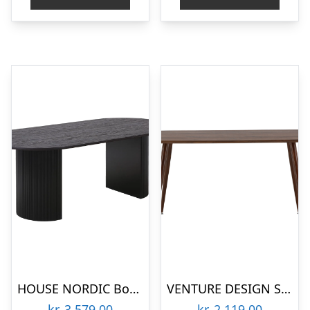
HOUSE NORDIC Boavista spisebord, oval – mørkebrun decorpapir og sort træ (100×210)
VENTURE DESIGN Sanford spisebord, oval – mørkebrun MDF og stål (180×90)
kr.
3.579,00
kr.
2.119,00