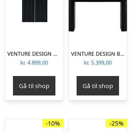
VENTURE DESIGN Matilda spisebord, m. udtræk – sort MDF med finér (Ø130/180)
VENTURE DESIGN Bianca spisebord, oval – sort finér (200×90)
kr.
4.899,00
kr.
5.399,00
Gå til shop
Gå til shop
-10%
-25%