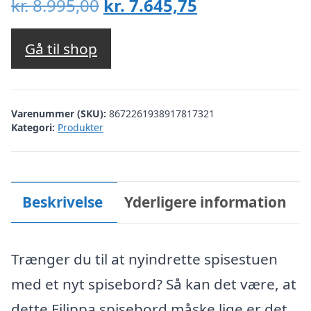
Den
Den
kr.
8.995,00
kr.
7.645,75
oprindelige
aktuelle
pris
pris
Gå til shop
var:
er:
kr. 8.995,00.
kr. 7.645,75.
Varenummer (SKU):
8672261938917817321
Kategori:
Produkter
Beskrivelse
Yderligere information
Trænger du til at nyindrette spisestuen
med et nyt spisebord? Så kan det være, at
dette Filippa spisebord måske lige er det,