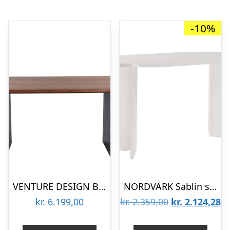
-10%
VENTURE DESIGN Bianca spisebord, oval – valnøddefarvet finér (200×90)
NORDVÄRK Sablin spisebord, oval – hvid træ melamin (180×89,5)
Den
D
kr.
6.199,00
kr.
2.359,00
kr.
2.124,28
oprindelige
ak